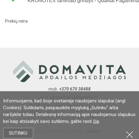
+
KRONOTEX laminato grindys - Qualität Pagaminta 
Prekių nėra
mob.
+370 670 38488
el.p.
pardavimai@domavita.lt
Informuojame, kad šioje svetainėje naudojami slapukai (angl.
© MB "Domavita". Visos teisės saugomos
Cookies). Sutikdami, paspauskite mygtuką „Sutinku“ arba
Kepyklos g. 19C, LT - 62117 Alytus, įmonės kodas:
naršykite toliau. Detalesnę informaciją apie naudojamus slapukus
150015529, PVM mok. kodas: LT500155219
bei kaip atsisakyti savo sutikimo, galite rasti
čia
.
El. parduotuvių kūrimas:
SUTINKU