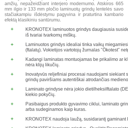
amžių, nepažeidžiant interjero modernumo. Atskiros 665
mm ilgio ir 133 mm pločio laminuotų grindų lentelės savo
stačiakampiu išdėstymu pagyvina ir praturtina kambario
efektą klasikiniu santūrumu.
+
KRONOTEX laminuotos grindys daugiausia susided
iš tvariai tvarkomų miškų.
+
Laminuotos grindys idealiai tinka vaikų miegamiesie
(ftalatų). Vokietijos vartotojų žurnalas "Ökotest" n
+
Kadangi laminatas montuojamas be prikalimo ar kli
nėra klijų likučių.
+
Inovatyvūs reljefiniai procesai naudojami siekian
grindų paviršiams autentiškai atrodančias medieno
+
Laminato grindyse nėra jokio dietilheksilftalato (D
kiekio pokyčių.
+
Pasibaigus produkto gyvavimo ciklui, laminato gri
arba sudeginamos kaip kuras.
+
KRONOTEX naudoja laužą, susidarantį gaminant la