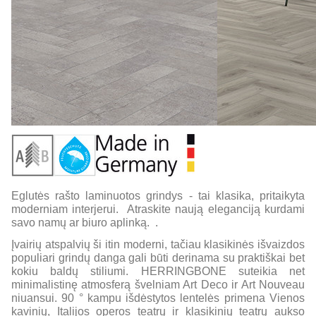
Eglutės rašto laminuotos grindys - tai klasika, pritaikyta
moderniam interjerui. Atraskite naują eleganciją kurdami
savo namų ar biuro aplinką. .
Įvairių atspalvių ši itin moderni, tačiau klasikinės išvaizdos
populiari grindų danga gali būti derinama su praktiškai bet
kokiu baldų stiliumi. HERRINGBONE suteikia net
minimalistinę atmosferą švelniam Art Deco ir Art Nouveau
niuansui. 90 ° kampu išdėstytos lentelės primena Vienos
kavinių, Italijos operos teatrų ir klasikinių teatrų aukso