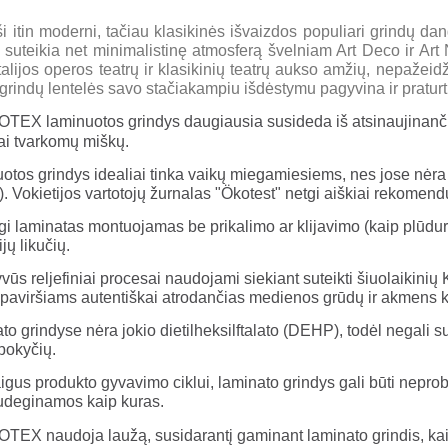
 ši itin moderni, tačiau klasikinės išvaizdos populiari grindų da
eikia net minimalistinę atmosferą švelniam Art Deco ir Art 
talijos operos teatrų ir klasikinių teatrų aukso amžių, nepaže
grindų lentelės savo stačiakampiu išdėstymu pagyvina ir praturt
EX laminuotos grindys daugiausia susideda iš atsinaujinanči
iai tvarkomų miškų.
otos grindys idealiai tinka vaikų miegamiesiems, nes jose nėra j
ų). Vokietijos vartotojų žurnalas "Ökotest" netgi aiškiai rekomend
i laminatas montuojamas be prikalimo ar klijavimo (kaip plūdur
ijų likučių.
yvūs reljefiniai procesai naudojami siekiant suteikti šiuolaiki
 paviršiams autentiškai atrodančias medienos grūdų ir akmens k
o grindyse nėra jokio dietilheksilftalato (DEHP), todėl negali s
pokyčių.
igus produkto gyvavimo ciklui, laminato grindys gali būti nepr
udeginamos kaip kuras.
EX naudoja laužą, susidarantį gaminant laminato grindis, kai