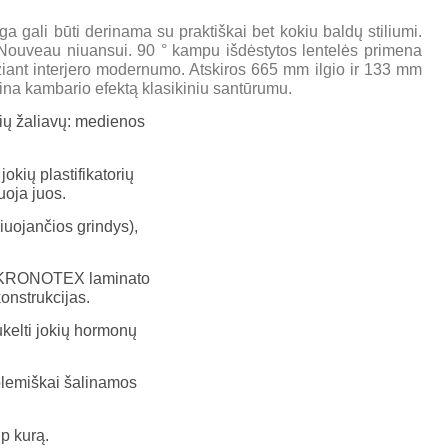
nga gali būti derinama su praktiškai bet kokiu baldų stiliumi.
Nouveau niuansui. 90 ° kampu išdėstytos lentelės primena
idžiant interjero modernumo. Atskiros 665 mm ilgio ir 133 mm
ina kambario efektą klasikiniu santūrumu.
ų žaliavų: medienos
okių plastifikatorių
uoja juos.
iuojančios grindys),
nių KRONOTEX laminato
onstrukcijas.
ukelti jokių hormonų
oblemiškai šalinamos
p kurą.