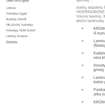
Gamintojas
aplinką. .
Įvairių atspalvių
Lietuva
HERRINGBONE sut
Vokietija, Egger
Vienos kavinių, I
Austrija, Kaindl
pločio laminuotų 
FALQUON, Vokietija
+
KRONOT
Vokietija, HDM GmbH
iš tvar
Lenkija, Kospan
+
Laminu
Daugiau
(ftalat
+
Kadang
nėra kl
+
Inovat
grindų
+
Laminat
kiekio 
+
Pasiba
arba s
+
KRONOT