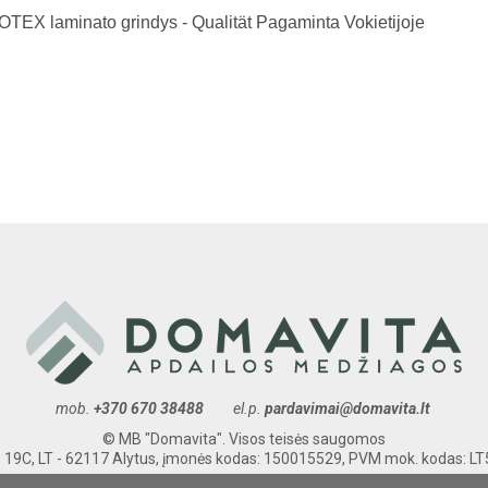
EX laminato grindys - Qualität Pagaminta Vokietijoje
mob.
+370 670 38488
el.p.
pardavimai@domavita.lt
© MB "Domavita". Visos teisės saugomos
. 19C, LT - 62117 Alytus, įmonės kodas: 150015529, PVM mok. kodas: 