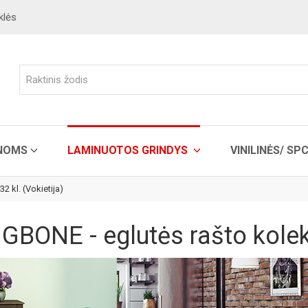
klės
ENOMS
LAMINUOTOS GRINDYS
VINILINĖS/ SP
 kl. (Vokietija)
BONE - eglutės rašto kolekci