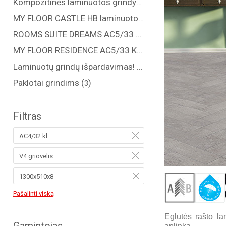
Kompozitinės laminuotos grindys "COREPEL" (
)
6
MY FLOOR CASTLE HB laminuotos grindys AC5/33 kl. (
5
ROOMS SUITE DREAMS AC5/33 KL., 8 MM (
)
4
MY FLOOR RESIDENCE AC5/33 KL., 10 MM (
)
13
Laminuotų grindų išpardavimas! (
)
1
Paklotai grindims (
)
3
Filtras
AC4/32 kl.
V4 griovelis
1300x510x8
Pašalinti viską
Eglutės rašto la