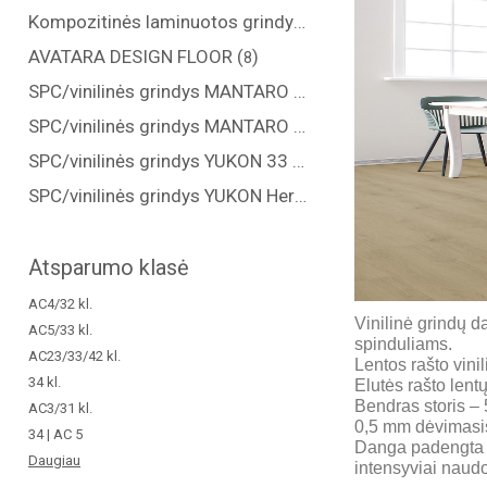
Kompozitinės laminuotos grindys "COREPEL" (
)
6
AVATARA DESIGN FLOOR (
)
8
SPC/vinilinės grindys MANTARO 34 kl. (
)
7
SPC/vinilinės grindys MANTARO Herringbone 34 kl. (
)
5
SPC/vinilinės grindys YUKON 33 kl. (
)
6
SPC/vinilinės grindys YUKON Herringbone 33 kl. (
)
4
Atsparumo klasė
AC4/32 kl.
Vinilinė grindų 
AC5/33 kl.
spinduliams.
AC23/33/42 kl.
Lentos rašto vin
34 kl.
Elutės rašto len
Bendras storis – 
AC3/31 kl.
0,5 mm dėvimasis 
34 | AC 5
Danga padengta 3-
Daugiau
intensyviai naud