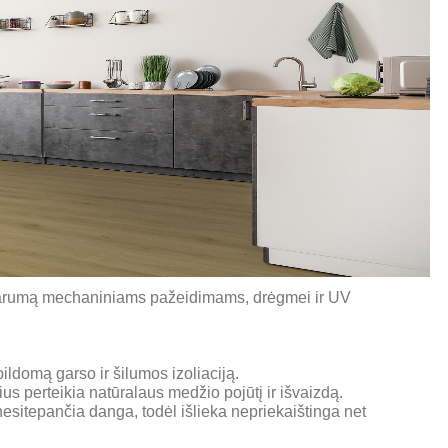
sparumą mechaniniams pažeidimams, drėgmei ir UV
ldomą garso ir šilumos izoliaciją.
s perteikia natūralaus medžio pojūtį ir išvaizdą.
nesitepančia danga, todėl išlieka nepriekaištinga net