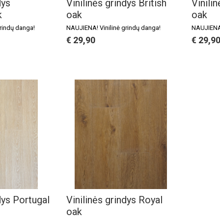
dys
Vinilinės grindys British
Vinili
k
oak
oak
rindų danga!
NAUJIENA! Vinilinė grindų danga!
NAUJIENA!
€ 29,90
€ 29,9
dys Portugal
Vinilinės grindys Royal
oak