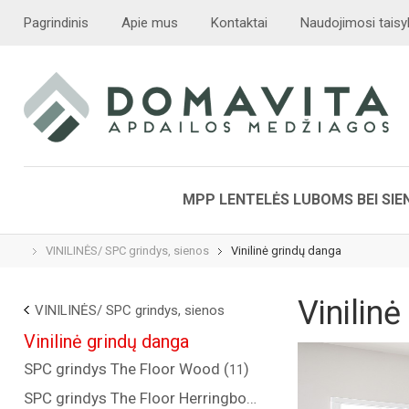
Pagrindinis
Apie mus
Kontaktai
Naudojimosi taisy
MPP LENTELĖS LUBOMS BEI SI
VINILINĖS/ SPC grindys, sienos
Vinilinė grindų danga
Vinilin
VINILINĖS/ SPC grindys, sienos
Vinilinė grindų danga
SPC grindys The Floor Wood (
)
11
SPC grindys The Floor Herringbone (
)
14