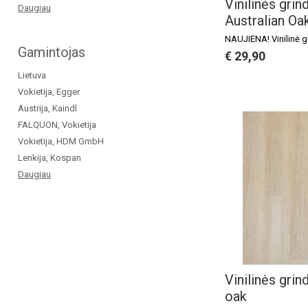
Vinilinės grin
Daugiau
Australian Oa
NAUJIENA! Vinilinė g
Gamintojas
€ 29,90
Lietuva
Vokietija, Egger
Austrija, Kaindl
FALQUON, Vokietija
Vokietija, HDM GmbH
Lenkija, Kospan
Daugiau
Vinilinės grin
oak