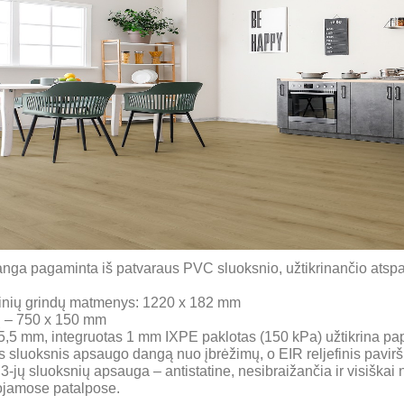
danga pagaminta iš patvaraus PVC sluoksnio, užtikrinančio at
ilinių grindų matmenys: 1220 x 182 mm
tų – 750 x 150 mm
5,5 mm, integruotas 1 mm IXPE paklotas (150 kPa) užtikrina papi
sluoksnis apsaugo dangą nuo įbrėžimų, o EIR reljefinis paviršiu
jų sluoksnių apsauga – antistatine, nesibraižančia ir visiškai 
ojamose patalpose.