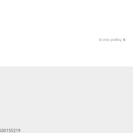
Iš viso prekių:
6
LT500155219