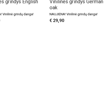
nės grindys English
Vinilinės grindys German
oak
 Vinilinė grindų danga!
NAUJIENA! Vinilinė grindų danga!
0
€ 29,90