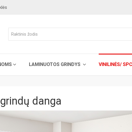
klės
ENOMS
LAMINUOTOS GRINDYS
VINILINĖS/ SP
ė grindų danga