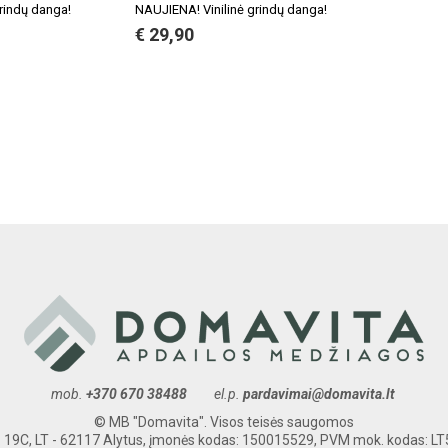
rindų danga!
NAUJIENA! Vinilinė grindų danga!
€ 29,90
mob.
+370 670 38488
el.p.
pardavimai@domavita.lt
© MB "Domavita". Visos teisės saugomos
. 19C, LT - 62117 Alytus, įmonės kodas: 150015529, PVM mok. kodas: 