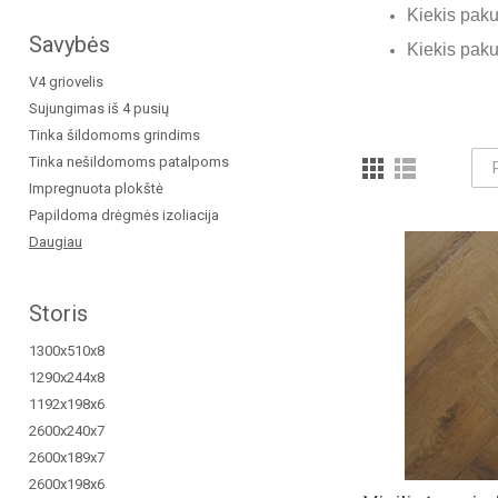
Kiekis paku
Savybės
Kiekis pakuo
V4 griovelis
Sujungimas iš 4 pusių
Tinka šildomoms grindims
Tinka nešildomoms patalpoms
Impregnuota plokštė
Papildoma drėgmės izoliacija
Daugiau
Storis
1300x510x8
1290x244x8
1192x198x6
2600x240x7
2600x189x7
2600x198x6