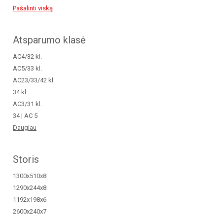
Pašalinti viską
Atsparumo klasė
AC4/32 kl.
AC5/33 kl.
AC23/33/42 kl.
34 kl.
AC3/31 kl.
34 | AC 5
Daugiau
Storis
1300x510x8
1290x244x8
1192x198x6
2600x240x7