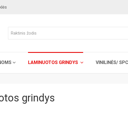
klės
ENOMS
LAMINUOTOS GRINDYS
VINILINĖS/ SP
otos grindys