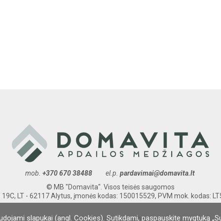
mob.
+370 670 38488
el.p.
pardavimai@domavita.lt
© MB "Domavita". Visos teisės saugomos
. 19C, LT - 62117 Alytus, įmonės kodas: 150015529, PVM mok. kodas: 
udojami slapukai (angl. Cookies). Sutikdami, paspauskite mygtuką „S
El. parduotuvių kūrimas: