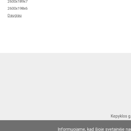
2600x189x7
2600x198x6
Daugiau
Kepyklos g
Informuojame, kad šioje svetainėje na