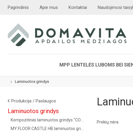
Pagrindinis
Apie mus
Kontaktai
Naudojimosi taisy
MPP LENTELĖS LUBOMS BEI SI
Laminuotos grindys
Laminu
Produkcija / Paslaugos
Laminuotos grindys
Kompozitinės laminuotos grindys "COREPEL" (
)
6
Prekių nėra
MY FLOOR CASTLE HB laminuotos grindys AC5/33 kl. (
)
5