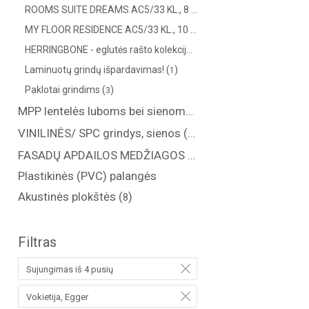
ROOMS SUITE DREAMS AC5/33 KL., 8 MM (
)
4
MY FLOOR RESIDENCE AC5/33 KL., 10 MM (
)
13
HERRINGBONE - eglutės rašto kolekcija AC4/32 kl. (Vokietija) (
)
10
Laminuotų grindų išpardavimas! (
)
1
Paklotai grindims (
)
3
MPP lentelės luboms bei sienoms (
)
17
VINILINĖS/ SPC grindys, sienos (
)
70
FASADŲ APDAILOS MEDŽIAGOS ( saidingas, plastikinės dailylentės )
Plastikinės (PVC) palangės
Akustinės plokštės (
)
8
Filtras
Sujungimas iš 4 pusių
Vokietija, Egger