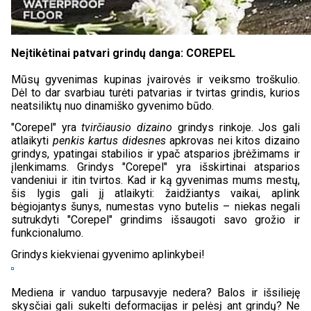
Neįtikėtinai patvari grindų danga:
COREPEL
Mūsų gyvenimas kupinas įvairovės ir veiksmo troškulio.
Dėl to dar svarbiau turėti patvarias ir tvirtas grindis, kurios
neatsiliktų nuo dinamiško gyvenimo būdo.
"Corepel" yra
tvirčiausio dizaino
grindys rinkoje. Jos gali
atlaikyti
penkis kartus didesnes
apkrovas nei kitos dizaino
grindys, ypatingai stabilios ir ypač atsparios įbrėžimams ir
įlenkimams. Grindys "Corepel" yra išskirtinai atsparios
vandeniui ir itin tvirtos. Kad ir ką gyvenimas mums mestų,
šis lygis gali jį atlaikyti: žaidžiantys vaikai, aplink
bėgiojantys šunys, numestas vyno butelis – niekas negali
sutrukdyti "Corepel" grindims išsaugoti savo grožio ir
funkcionalumo.
Grindys kiekvienai gyvenimo aplinkybei!
Mediena ir vanduo tarpusavyje nedera? Balos ir išsilieję
skysčiai gali sukelti deformacijas ir pelėsį ant grindų? Ne