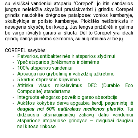
su visiškai vandeniui atspariu "Corepel": jo itin sandarios
jungtys neleidžia skysčiui prasiskverbti į grindis. Corepel
grindis naudokite drėgnose patalpose: vonios kambaryje,
skalbykloje ar poilsio kambaryje. Plokštės neišbrinksta ir
nesugeria skysčių bei kvapų. Jas lengva prižiūrėti ir galima
be vargo išvalyti garais ar šluota. Dėl to Corepel yra ideali
grindų danga jaunoms šeimoms, su augintiniais ar be jų.
COREPEL savybės:
Patvarios, antibakterinės ir atsparios slydimui
Ypač atsparios įbrėžimams ir dėmėms
100% atsparios vandeniui
Apsauga nuo grybelinių ir vabzdžių užkrėtimo
5 kartus stipresnis klijavimas
Atitinka visus reikalavimus DEC (Durable Eco
Composite) standartams
Integruota ekogarso poveikio garso absorbcija
Aukštos kokybės derva apgaubia šerdį, pagamintą iš
daugiau nei 50% natūralaus medienos pluošto
. Tai
didžiausia atsinaujinančių žaliavų dalis vandeniui
atspariose atspariose grindyse – dvigubai daugiau
nei kitose rinkose.