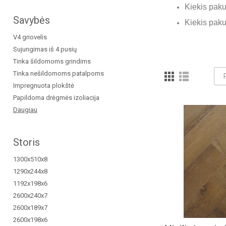
Kiekis paku
Savybės
Kiekis pakuo
V4 griovelis
Sujungimas iš 4 pusių
Tinka šildomoms grindims
Tinka nešildomoms patalpoms
Impregnuota plokštė
Papildoma drėgmės izoliacija
Daugiau
Storis
1300x510x8
1290x244x8
1192x198x6
2600x240x7
2600x189x7
2600x198x6