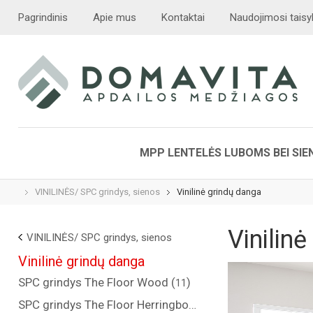
Pagrindinis
Apie mus
Kontaktai
Naudojimosi taisy
MPP LENTELĖS LUBOMS BEI SI
VINILINĖS/ SPC grindys, sienos
Vinilinė grindų danga
Vinilin
VINILINĖS/ SPC grindys, sienos
Vinilinė grindų danga
SPC grindys The Floor Wood (
)
11
SPC grindys The Floor Herringbone (
)
14