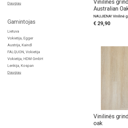
Vinilinės grin
Daugiau
Australian Oa
NAUJIENA! Vinilinė g
Gamintojas
€ 29,90
Lietuva
Vokietija, Egger
Austrija, Kaindl
FALQUON, Vokietija
Vokietija, HDM GmbH
Lenkija, Kospan
Daugiau
Vinilinės grin
oak