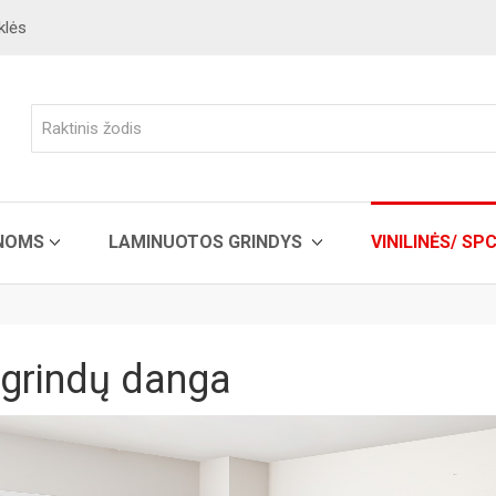
klės
ENOMS
LAMINUOTOS GRINDYS
VINILINĖS/ SP
ė grindų danga