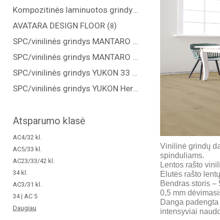
Kompozitinės laminuotos grindys "COREPEL" (
)
6
AVATARA DESIGN FLOOR (
)
8
SPC/vinilinės grindys MANTARO 34 kl. (
)
7
SPC/vinilinės grindys MANTARO Herringbone 34 kl. (
)
5
SPC/vinilinės grindys YUKON 33 kl. (
)
6
SPC/vinilinės grindys YUKON Herringbone 33 kl. (
)
4
Atsparumo klasė
AC4/32 kl.
Vinilinė grindų 
AC5/33 kl.
spinduliams.
AC23/33/42 kl.
Lentos rašto vin
34 kl.
Elutės rašto len
Bendras storis – 
AC3/31 kl.
0,5 mm dėvimasis 
34 | AC 5
Danga padengta 3-
Daugiau
intensyviai naud