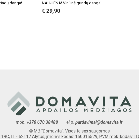
rindų danga!
NAUJIENA! Vinilinė grindų danga!
€ 29,90
mob.
+370 670 38488
el.p.
pardavimai@domavita.lt
© MB "Domavita". Visos teisės saugomos
. 19C, LT - 62117 Alytus, įmonės kodas: 150015529, PVM mok. kodas: 