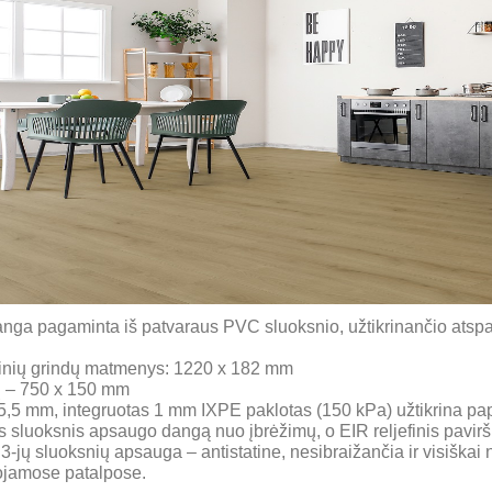
danga pagaminta iš patvaraus PVC sluoksnio, užtikrinančio at
ilinių grindų matmenys: 1220 x 182 mm
tų – 750 x 150 mm
5,5 mm, integruotas 1 mm IXPE paklotas (150 kPa) užtikrina papi
sluoksnis apsaugo dangą nuo įbrėžimų, o EIR reljefinis paviršiu
jų sluoksnių apsauga – antistatine, nesibraižančia ir visiškai 
ojamose patalpose.