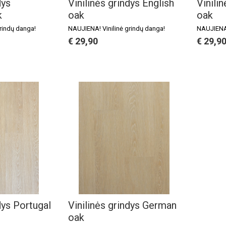
dys
Vinilinės grindys English
Vinilin
k
oak
oak
rindų danga!
NAUJIENA! Vinilinė grindų danga!
NAUJIENA!
€ 29,90
€ 29,9
dys Portugal
Vinilinės grindys German
oak