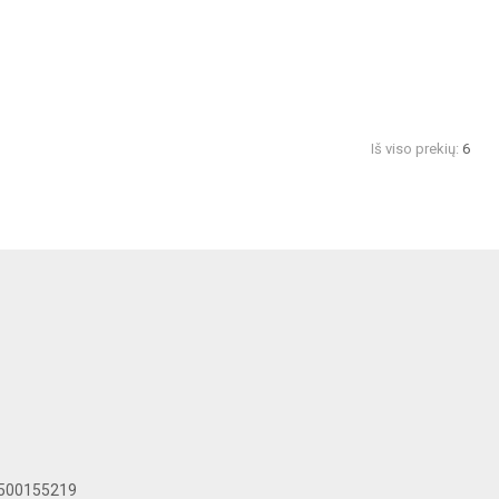
Iš viso prekių:
6
LT500155219