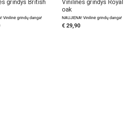
ės grindys British
Vinilinės grindys Royal
oak
 Vinilinė grindų danga!
NAUJIENA! Vinilinė grindų danga!
0
€ 29,90