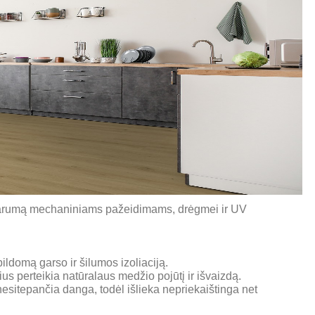
sparumą mechaniniams pažeidimams, drėgmei ir UV
ldomą garso ir šilumos izoliaciją.
s perteikia natūralaus medžio pojūtį ir išvaizdą.
nesitepančia danga, todėl išlieka nepriekaištinga net