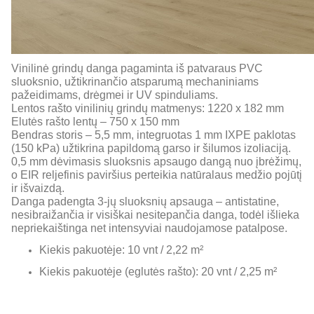
Vinilinė grindų danga pagaminta iš patvaraus PVC
sluoksnio, užtikrinančio atsparumą mechaniniams
pažeidimams, drėgmei ir UV spinduliams.
Lentos rašto vinilinių grindų matmenys: 1220 x 182 mm
Elutės rašto lentų – 750 x 150 mm
Bendras storis – 5,5 mm, integruotas 1 mm IXPE paklotas
(150 kPa) užtikrina papildomą garso ir šilumos izoliaciją.
0,5 mm dėvimasis sluoksnis apsaugo dangą nuo įbrėžimų,
o EIR reljefinis paviršius perteikia natūralaus medžio pojūtį
ir išvaizdą.
Danga padengta 3-jų sluoksnių apsauga – antistatine,
nesibraižančia ir visiškai nesitepančia danga, todėl išlieka
nepriekaištinga net intensyviai naudojamose patalpose.
Kiekis pakuotėje: 10 vnt / 2,22 m²
Kiekis pakuotėje (eglutės rašto): 20 vnt / 2,25 m²