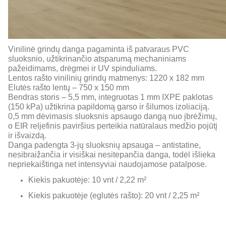
Vinilinė grindų danga pagaminta iš patvaraus PVC
sluoksnio, užtikrinančio atsparumą mechaniniams
pažeidimams, drėgmei ir UV spinduliams.
Lentos rašto vinilinių grindų matmenys: 1220 x 182 mm
Elutės rašto lentų – 750 x 150 mm
Bendras storis – 5,5 mm, integruotas 1 mm IXPE paklotas
(150 kPa) užtikrina papildomą garso ir šilumos izoliaciją.
0,5 mm dėvimasis sluoksnis apsaugo dangą nuo įbrėžimų,
o EIR reljefinis paviršius perteikia natūralaus medžio pojūtį
ir išvaizdą.
Danga padengta 3-jų sluoksnių apsauga – antistatine,
nesibraižančia ir visiškai nesitepančia danga, todėl išlieka
nepriekaištinga net intensyviai naudojamose patalpose.
Kiekis pakuotėje: 10 vnt / 2,22 m²
Kiekis pakuotėje (eglutės rašto): 20 vnt / 2,25 m²