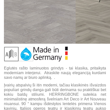
Eglutės rašto laminuotos grindys - tai klasika, pritaikyta
moderniam interjerui. Atraskite naują eleganciją kurdami
savo namų ar biuro aplinką. .
Įvairių atspalvių ši itin moderni, tačiau klasikinės išvaizdos
populiari grindų danga gali būti derinama su praktiškai bet
kokiu baldų stiliumi. HERRINGBONE suteikia net
minimalistinę atmosferą švelniam Art Deco ir Art Nouveau
niuansui. 90 ° kampu išdėstytos lentelės primena Vienos
kavinių, Italijos operos teatrų ir klasikinių teatrų aukso