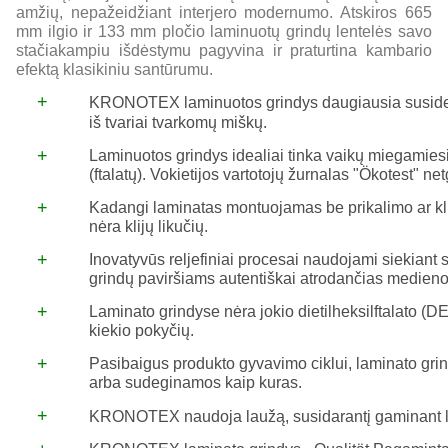
amžių, nepažeidžiant interjero modernumo. Atskiros 665
mm ilgio ir 133 mm pločio laminuotų grindų lentelės savo
stačiakampiu išdėstymu pagyvina ir praturtina kambario
efektą klasikiniu santūrumu.
+
KRONOTEX laminuotos grindys daugiausia susided
iš tvariai tvarkomų miškų.
+
Laminuotos grindys idealiai tinka vaikų miegamiesie
(ftalatų). Vokietijos vartotojų žurnalas "Ökotest" n
+
Kadangi laminatas montuojamas be prikalimo ar kli
nėra klijų likučių.
+
Inovatyvūs reljefiniai procesai naudojami siekian
grindų paviršiams autentiškai atrodančias medieno
+
Laminato grindyse nėra jokio dietilheksilftalato (D
kiekio pokyčių.
+
Pasibaigus produkto gyvavimo ciklui, laminato gri
arba sudeginamos kaip kuras.
+
KRONOTEX naudoja laužą, susidarantį gaminant la