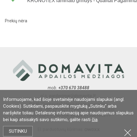
+
KRONOTEX laminato grindys - Qualität Pagaminta 
Prekių nėra
mob.
+370 670 38488
el.p.
pardavimai@domavita.lt
Informuojame, kad šioje svetainėje naudojami slapukai (angl.
© MB "Domavita". Visos teisės saugomos
Cookies). Sutikdami, paspauskite mygtuką „Sutinku“ arba
Kepyklos g. 19C, LT - 62117 Alytus, įmonės kodas:
naršykite toliau. Detalesnę informaciją apie naudojamus slapukus
150015529, PVM mok. kodas: LT500155219
bei kaip atsisakyti savo sutikimo, galite rasti
čia
.
El. parduotuvių kūrimas:
SUTINKU