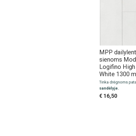
MPP dailylent
sienoms Mod
Logifino High
White 1300 
Tinka drėgnoms pat
sandėlyje.
Išmatavimai: 1300 x 
€ 16,50
Pakuotė: 8 vnt. / 1.9
Kaina už 1 m2
Lentelių montavimo i