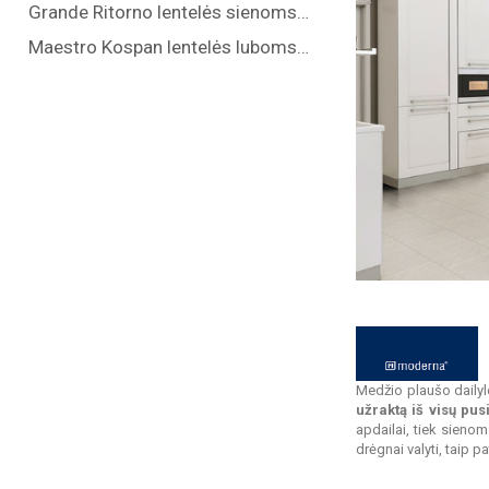
Grande Ritorno lentelės sienoms (
)
7
Maestro Kospan lentelės luboms (
)
3
Medžio plaušo daily
užraktą iš visų pus
apdailai, tiek sieno
drėgnai valyti, taip 