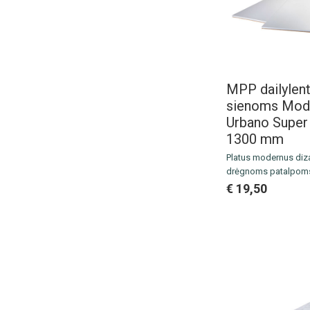
MPP dailylent
sienoms Mod
Urbano Super
1300 mm
Platus modernus diza
drėgnoms patalpom
sandėlyje.
€ 19,50
Išmatavimai: 1300 x 
Pakuotė: 6 vnt. / 2.0
Kaina už 1 m2
Lentelių montavimo