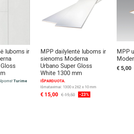
ė luboms ir
MPP dailylentė luboms ir
MPP u
erna
sienoms Moderna
Moder
 Gloss
Urbano Super Gloss
€ 5,00
mm
White 1300 mm
alpoms!
Turime
IŠPARDUOTA.
Išmatavimai: 1300 x 262 x 10 mm
190 x 10 mm
Pakuotė: 6 vnt. / 2.044 m2
€ 15,00
€ 19,50
-23%
76 m2
Kaina už 1 m2
Lentelių montavimo instrukcija.
nstrukcija.