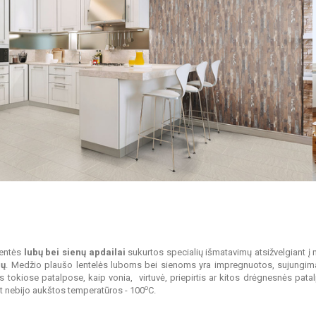
lentės
lubų bei sienų apdailai
sukurtos specialių išmatavimų atsižvelgiant į
ių
. Medžio plaušo lentelės luboms bei sienoms yra impregnuotos, sujungimai 
ms tokiose patalpose, kaip vonia, virtuvė, priepirtis ar kitos drėgnesnės pa
o
pat nebijo aukštos temperatūros - 100
C.