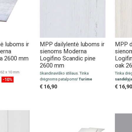
ė luboms ir
MPP dailylentė luboms ir
MPP da
erna
sienoms Moderna
sieno
ya 2600 mm
Logifino Scandic pine
Logifi
2600 mm
oak 2
262 x 10 mm
Skandinaviško stiliaus. Tinka
Tinka dr
25 m2
drėgnoms patalpoms!
Turime
sandėlyj
-10%
sandėlyje.
Išmatavim
€ 16,90
€ 16,9
Išmatavimai: 2600 x 190 x 10 mm
Pakuotė:
Pakuotė:
2,47 m2/5 vnt.
Kaina už 
Kaina už 1 m2
Lentelių montavimo instrukcija.