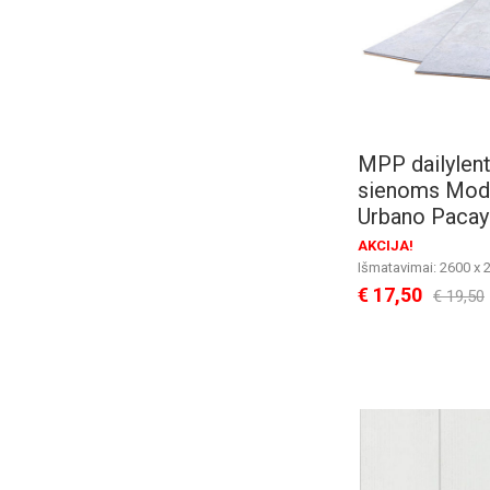
MPP dailylent
sienoms Mod
Urbano Paca
AKCIJA!
Išmatavimai: 2600 x 
Pakuotė: 4 vnt. / 2.7
€ 17,50
€ 19,50
Kaina už 1 m2