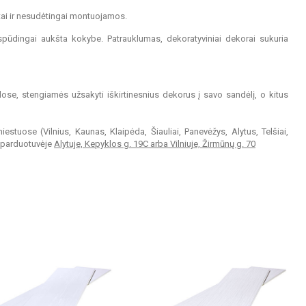
atai ir nesudėtingai montuojamos.
spūdingai aukšta kokybe. Patrauklumas, dekoratyviniai dekorai sukuria
lose, stengiamės užsakyti iškirtinesnius dekorus į savo sandėlį, o kitus
estuose (Vilnius, Kaunas, Klaipėda, Šiauliai, Panevėžys, Alytus, Telšiai,
" parduotuvėje
Alytuje, Kepyklos g. 1
9C
arba Vilniuje, Žirmūnų g. 70