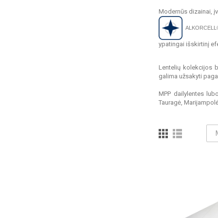
Modernūs dizainai, įv
ALKORCELL®
ypatingai išskirtinį ef
Lentelių kolekcijos 
galima užsakyti pagal 
MPP dailylentes lubom
Tauragė, Marijampolė,