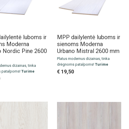
ilylentė luboms ir
MPP dailylentė luboms ir
ms Moderna
sienoms Moderna
 Nordic Pine 2600
Urbano Mistral 2600 mm
Pl
atus modernus dizainas, tinka
drėgnoms patalpoms!
Turime
ernus dizainas, tinka
sandėlyje.
€ 19,50
 patalpoms!
Turime
Išmatavimai: 2600 x 262 x 10 mm
e.
0
Pakuotė: 4 vnt. / 2.725 m2
ai: 2600 x 262 x 10 mm
Kaina už 1 m2
 vnt. / 2.725 m2
1 m2