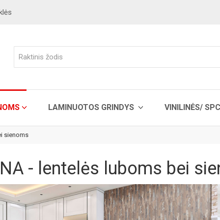
klės
ENOMS
LAMINUOTOS GRINDYS
VINILINĖS/ SP
ei sienoms
A - lentelės luboms bei si