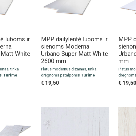
ė luboms ir
MPP dailylentė luboms ir
MPP da
erna
sienoms Moderna
sieno
 Matt White
Urbano Super Matt White
Urbano
2600 mm
mm
inas, tinka
Pl
atus modernus dizainas, tinka
Pl
atus mod
s!
Turime
drėgnoms patalpoms!
Turime
drėgnoms
sandėlyje.
sandėlyj
€ 19,50
€ 19,5
262 x 10 mm
Idealus pasirinkimas didelių erdvių
Išmatavim
44 m2
lubų apdailai!
Pakuotė: 4
Išmatavimai: 2600 x 262 x 10 mm
Kaina už 
 instrukcija.
Pakuotė: 4 vnt. / 2.7248 m2
Kaina už 1 m2
Montavimo instrukcija.