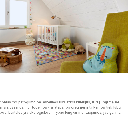
 montavimo patogumo bei estetinės išvaizdos kriterijus,
turi jungimą bei
yra užsandarinti, todėl jos yra atsparios drėgmei ir tinkamos tiek lubų
talpos. Lentelės yra ekologiškos ir ypač lengvai montuojamos, jas galima