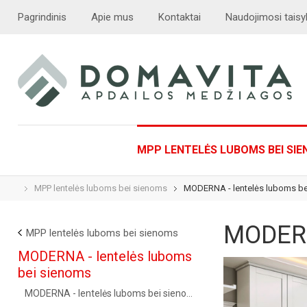
Pagrindinis
Apie mus
Kontaktai
Naudojimosi taisy
MPP LENTELĖS LUBOMS BEI SI
MPP lentelės luboms bei sienoms
MODERNA - lentelės luboms b
MODERN
MPP lentelės luboms bei sienoms
MODERNA - lentelės luboms
bei sienoms
MODERNA - lentelės luboms bei sienoms (
)
10