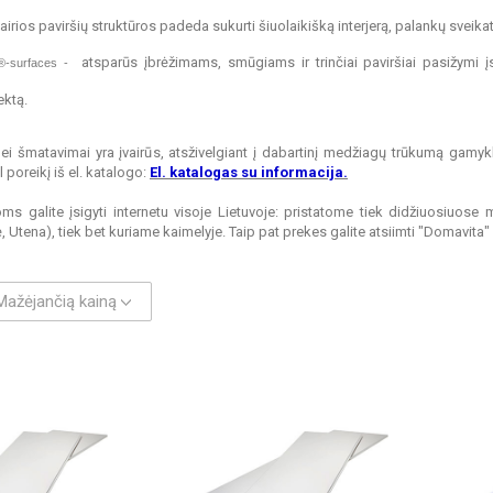
airios paviršių struktūros padeda sukurti šiuolaikišką interjerą, palankų sveik
atsparūs įbrėžimams, smūgiams ir trinčiai paviršiai pasižymi į
-surfaces -
ektą.
bei šmatavimai yra įvairūs, atsživelgiant į dabartinį medžiagų trūkumą gamyk
poreikį iš el. katalogo:
El. katalogas su informacija.
s galite įsigyti internetu visoje Lietuvoje: pristatome tiek didžiuosiuose mi
 Utena), tiek bet kuriame kaimelyje. Taip pat prekes galite atsiimti "Domavita
Mažėjančią kainą