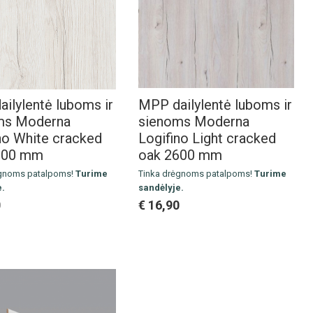
ilylentė luboms ir
MPP dailylentė luboms ir
ms Moderna
sienoms Moderna
no White cracked
Logifino Light cracked
600 mm
oak 2600 mm
ėgnoms patalpoms!
Turime
Tinka drėgnoms patalpoms!
Turime
e.
sandėlyje.
ai: 2600 x 190 x 10 mm
Išmatavimai: 2600 x 190 x 10 mm
0
€ 16,90
2,47 m2/5 vnt.
Pakuotė:
2,47 m2/5 vnt.
1 m2
Kaina už 1 m2