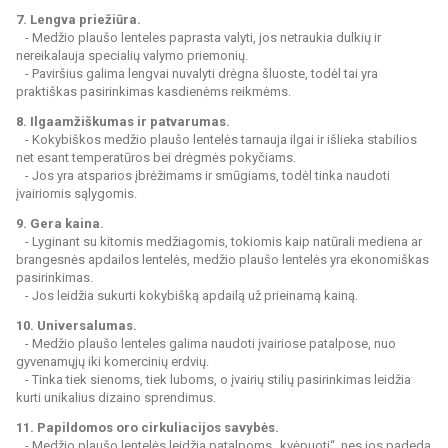
7. Lengva priežiūra.
- Medžio plaušo lenteles paprasta valyti, jos netraukia dulkių ir
nereikalauja specialių valymo priemonių.
- Paviršius galima lengvai nuvalyti drėgna šluoste, todėl tai yra
praktiškas pasirinkimas kasdienėms reikmėms.
8. Ilgaamžiškumas ir patvarumas.
- Kokybiškos medžio plaušo lentelės tarnauja ilgai ir išlieka stabilios
net esant temperatūros bei drėgmės pokyčiams.
- Jos yra atsparios įbrėžimams ir smūgiams, todėl tinka naudoti
įvairiomis sąlygomis.
9. Gera kaina.
- Lyginant su kitomis medžiagomis, tokiomis kaip natūrali mediena ar
brangesnės apdailos lentelės, medžio plaušo lentelės yra ekonomiškas
pasirinkimas.
- Jos leidžia sukurti kokybišką apdailą už prieinamą kainą.
10. Universalumas.
- Medžio plaušo lenteles galima naudoti įvairiose patalpose, nuo
gyvenamųjų iki komercinių erdvių.
- Tinka tiek sienoms, tiek luboms, o įvairių stilių pasirinkimas leidžia
kurti unikalius dizaino sprendimus.
11. Papildomos oro cirkuliacijos savybės.
- Medžio plaušo lentelės leidžia patalpoms „kvėpuoti“, nes jos padeda