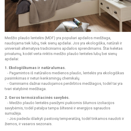
Medžio plaušo lentelės (MDF) yra populiari apdailos medžiaga,
naudojama tiek lubų, tiek sienų apdailai. Jos yra ekologiška, natūrali ir
universali alternatyva tradiciniams apdailos sprendimams. Štai keletas
privalumų, kodėl verta rinktis medžio plaušo lenteles lubų bei sienų
apdailai:
1. Ekologiškumas ir natūralumas.
- Pagamintos iš natūralios medienos plaušo, lentelės yra ekologiškas
pasirinkimas ir neturi kenksmingų chemikalų.
- Gaminiams dažnai naudojamos perdirbtos medžiagos, todėl tai yra
tvari statybinė medžiaga.
2. Geros termoizoliacinės savybės.
- Medžio plaušo lentelės pasižymi puikiomis šilumos izoliacijos
savybėmis, todėl patalpa tampa šiltesnė ir energijos sąnaudos
sumažėja.
- Jos padeda išlaikyti pastovią temperatūrą, todėl tinkamos naudoti ir
žiemos, ir vasaros sezonais.