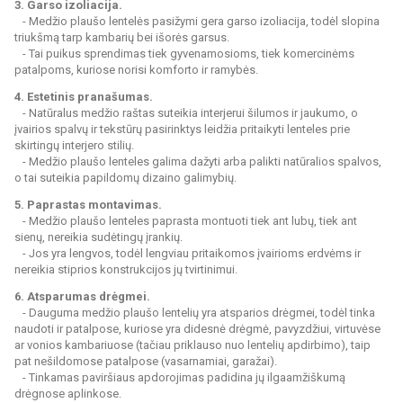
3. Garso izoliacija.
- Medžio plaušo lentelės pasižymi gera garso izoliacija, todėl slopina
triukšmą tarp kambarių bei išorės garsus.
- Tai puikus sprendimas tiek gyvenamosioms, tiek komercinėms
patalpoms, kuriose norisi komforto ir ramybės.
4. Estetinis pranašumas.
- Natūralus medžio raštas suteikia interjerui šilumos ir jaukumo, o
įvairios spalvų ir tekstūrų pasirinktys leidžia pritaikyti lenteles prie
skirtingų interjero stilių.
- Medžio plaušo lenteles galima dažyti arba palikti natūralios spalvos,
o tai suteikia papildomų dizaino galimybių.
5. Paprastas montavimas.
- Medžio plaušo lenteles paprasta montuoti tiek ant lubų, tiek ant
sienų, nereikia sudėtingų įrankių.
- Jos yra lengvos, todėl lengviau pritaikomos įvairioms erdvėms ir
nereikia stiprios konstrukcijos jų tvirtinimui.
6. Atsparumas drėgmei.
- Dauguma medžio plaušo lentelių yra atsparios drėgmei, todėl tinka
naudoti ir patalpose, kuriose yra didesnė drėgmė, pavyzdžiui, virtuvėse
ar vonios kambariuose (tačiau priklauso nuo lentelių apdirbimo), taip
pat nešildomose patalpose (vasarnamiai, garažai).
- Tinkamas paviršiaus apdorojimas padidina jų ilgaamžiškumą
drėgnose aplinkose.