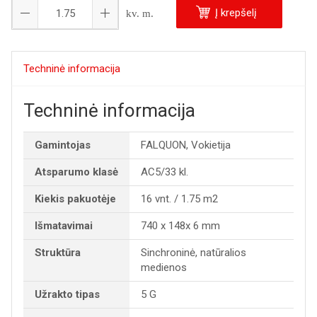
Į krepšelį
kv. m.
Techninė informacija
Techninė informacija
Gamintojas
FALQUON, Vokietija
Atsparumo klasė
AC5/33 kl.
Kiekis pakuotėje
16 vnt. / 1.75 m2
Išmatavimai
740 x 148x 6 mm
Struktūra
Sinchroninė, natūralios
medienos
Užrakto tipas
5 G