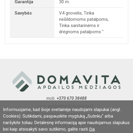
Garantija
30 m.
Savybės
V4 griovelis, Tinka
nešildomoms patalpoms,
Tinka sanitarinėms ir
drėgnoms patalpoms "
mob.
+370 670 38488
el.p.
pardavimai@domavita.lt
Informuojame, kad šioje svetainėje naudojami slapukai (angl.
© MB "Domavita". Visos teisės saugomos
Cookies). Sutikdami, paspauskite mygtuką „Sutinku“ arba
Kepyklos g. 19C, LT - 62117 Alytus, įmonės kodas:
naršykite toliau. Detalesnę informaciją apie naudojamus slapukus
150015529, PVM mok. kodas: LT500155219
bei kaip atsisakyti savo sutikimo, galite rasti
čia
.